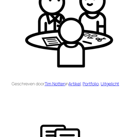
Geschreven door
Tim Notten
in
Artikel
, 
Portfolio
, 
Uitgelicht