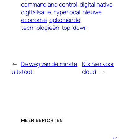
command and control
digital native
digitalisatie
hyperlocal
nieuwe
economie
opkomende
technologieën
top-down
←
De weg van de minste
Klik hier voor
uitstoot
cloud
→
MEER BERICHTEN