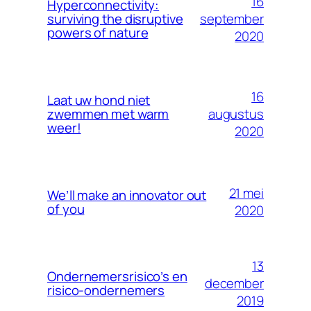
16
Hyperconnectivity:
september
surviving the disruptive
powers of nature
2020
16
Laat uw hond niet
augustus
zwemmen met warm
weer!
2020
21 mei
We’ll make an innovator out
of you
2020
13
Ondernemersrisico’s en
december
risico-ondernemers
2019